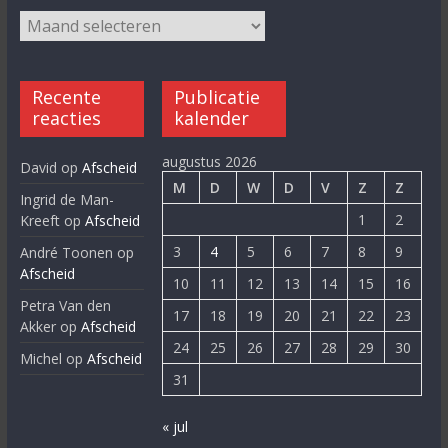
Recente
Publicatie
reacties
kalender
augustus 2026
David
op
Afscheid
M
D
W
D
V
Z
Z
Ingrid de Man-
1
2
Kreeft
op
Afscheid
3
4
5
6
7
8
9
André Toonen
op
Afscheid
10
11
12
13
14
15
16
Petra Van den
17
18
19
20
21
22
23
Akker
op
Afscheid
24
25
26
27
28
29
30
Michel
op
Afscheid
31
« jul