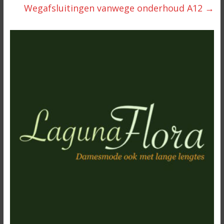
Wegafsluitingen vanwege onderhoud A12
→