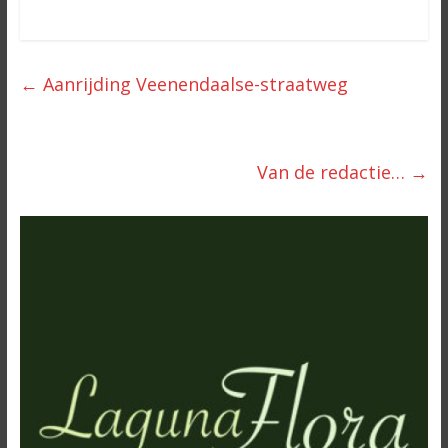
←
Aanrijding Veenendaalse-straatweg
Van de redactie…
→