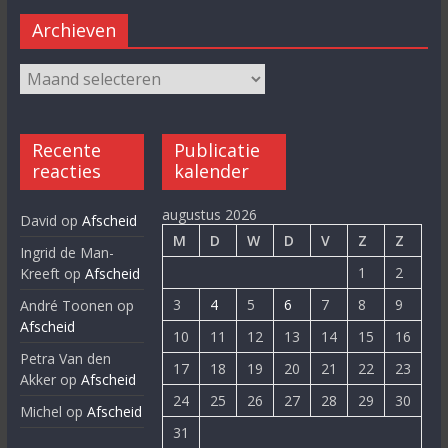
Archieven
Recente
Publicatie
reacties
kalender
augustus 2026
David
op
Afscheid
M
D
W
D
V
Z
Z
Ingrid de Man-
1
2
Kreeft
op
Afscheid
3
4
5
6
7
8
9
André Toonen
op
Afscheid
10
11
12
13
14
15
16
Petra Van den
17
18
19
20
21
22
23
Akker
op
Afscheid
24
25
26
27
28
29
30
Michel
op
Afscheid
31