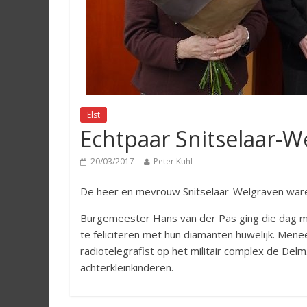
Elst
Echtpaar Snitselaar-W
20/03/2017
Peter Kuhl
De heer en mevrouw Snitselaar-Welgraven ware
Burgemeester Hans van der Pas ging die dag me
te feliciteren met hun diamanten huwelijk. Menee
radiotelegrafist op het militair complex de Delm
achterkleinkinderen.