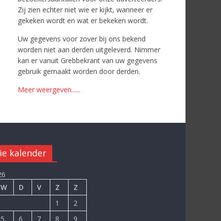
Zij zien echter niet wie er kijkt, wanneer er
gekeken wordt en wat er bekeken wordt.
Uw gegevens voor zover bij ons bekend
worden niet aan derden uitgeleverd. Nimmer
kan er vanuit Grebbekrant van uw gegevens
gebruik gemaakt worden door derden.
Meer weergeven…..
ie kalender
26
W
D
V
Z
Z
1
2
5
6
7
8
9