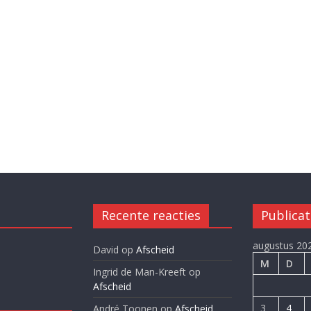
Recente reacties
Publicat
augustus 20
David
op
Afscheid
M
D
Ingrid de Man-Kreeft
op
Afscheid
3
4
André Toonen
op
Afscheid