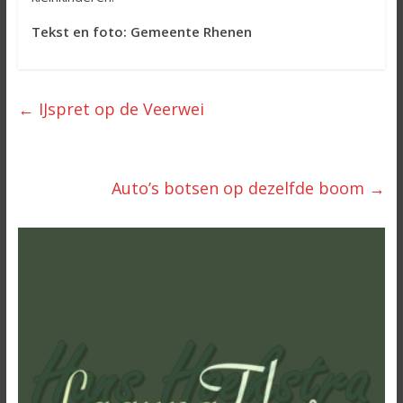
Tekst en foto: Gemeente Rhenen
←
IJspret op de Veerwei
Auto’s botsen op dezelfde boom
→