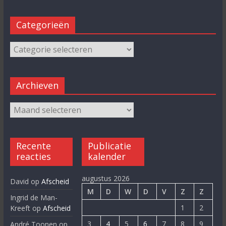
Categorieën
Archieven
Recente
Publicatie
reacties
kalender
augustus 2026
David
op
Afscheid
M
D
W
D
V
Z
Z
Ingrid de Man-
1
2
Kreeft
op
Afscheid
3
4
5
6
7
8
9
André Toonen
op