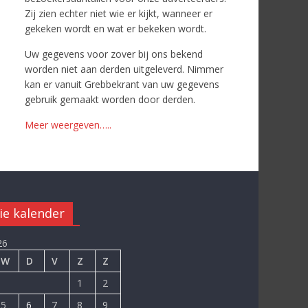
Zij zien echter niet wie er kijkt, wanneer er
gekeken wordt en wat er bekeken wordt.
Uw gegevens voor zover bij ons bekend
worden niet aan derden uitgeleverd. Nimmer
kan er vanuit Grebbekrant van uw gegevens
gebruik gemaakt worden door derden.
Meer weergeven…..
ie kalender
26
W
D
V
Z
Z
1
2
5
6
7
8
9