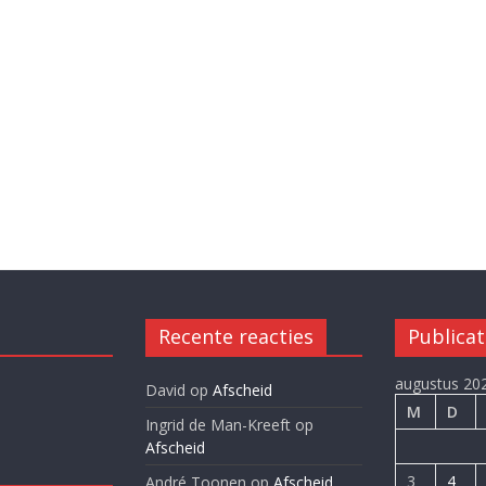
Recente reacties
Publicat
augustus 20
David
op
Afscheid
M
D
Ingrid de Man-Kreeft
op
Afscheid
3
4
André Toonen
op
Afscheid